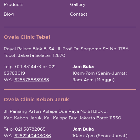
Products
Gallery
Blog
Contact
Ovela Clinic Tebet
Royal Palace Blok B-34 Jl. Prof. Dr. Soepomo SH No. 178A
Tebet, Jakarta Selatan 12870
Telp: 021 8314473 or 021
Jam Buka
83783019
10am-7pm (Senin-Jumat)
WA:
6285788889188
9am-4pm (Minggu)
Ovela Clinic Kebon Jeruk
Jl. Panjang Arteri Kelapa Dua Raya No.61 Blok J,
Kec. Kebon Jeruk, Kel. Kelapa Dua Jakarta Barat 11550
Telp: 021 38782065
Jam Buka
WA:
6282240408086
10am-7pm (Senin-Jumat)