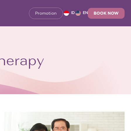
Promotion
BOOK NOW
ID
EN
herapy