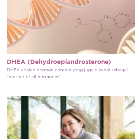
DHEA (Dehydroepiandrosterone)
DHEA adalah hormon adrenal yang juga dikenal sebagai
“mother of all hormones”.