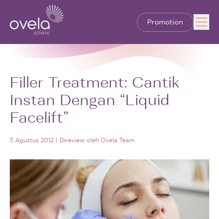
Promotion
Filler Treatment: Cantik
Instan Dengan “Liquid
Facelift”
5 Agustus 2012
|
Direview oleh
Ovela Team