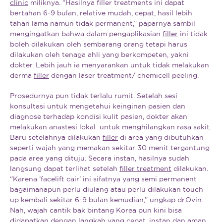
clinic
miliknya. “Hasilnya filler treatments ini dapat
bertahan 6-9 bulan, relative mudah, cepat, hasil lebih
tahan lama namun tidak permanent,” paparnya sambil
mengingatkan bahwa dalam pengaplikasian
filler
ini tidak
boleh dilakukan oleh sembarang orang tetapi harus
dilakukan oleh tenaga ahli yang berkompeten, yakni
dokter. Lebih jauh ia menyarankan untuk tidak melakukan
derma
filler
dengan laser treatment/ chemicell peeling.
Prosedurnya pun tidak terlalu rumit. Setelah sesi
konsultasi untuk mengetahui keinginan pasien dan
diagnose terhadap kondisi kulit pasien, dokter akan
melakukan anastesi lokal untuk menghilangkan rasa sakit.
Baru setelahnya dilakukan
filler
di area yang dibutuhkan
seperti wajah yang memakan sekitar 30 menit tergantung
pada area yang dituju. Secara instan, hasilnya sudah
langsung dapat terlihat setelah
filler treatment
dilakukan.
“Karena ‘facelift cair’ ini sifatnya yang semi permanent
bagaimanapun perlu diulang atau perlu dilakukan touch
up kembali sekitar 6-9 bulan kemudian,” ungkap dr.Ovin.
Nah, wajah cantik bak bintang Korea pun kini bisa
didapatkan dengan langkah yang cepat, instan dan aman