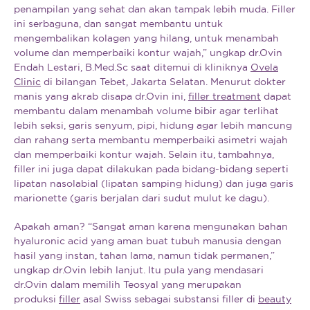
penampilan yang sehat dan akan tampak lebih muda. Filler
ini serbaguna, dan sangat membantu untuk
mengembalikan kolagen yang hilang, untuk menambah
volume dan memperbaiki kontur wajah,” ungkap dr.Ovin
Endah Lestari, B.Med.Sc saat ditemui di kliniknya
Ovela
Clinic
di bilangan Tebet, Jakarta Selatan. Menurut dokter
manis yang akrab disapa dr.Ovin ini,
filler treatment
dapat
membantu dalam menambah volume bibir agar terlihat
lebih seksi, garis senyum, pipi, hidung agar lebih mancung
dan rahang serta membantu memperbaiki asimetri wajah
dan memperbaiki kontur wajah. Selain itu, tambahnya,
filler ini juga dapat dilakukan pada bidang-bidang seperti
lipatan nasolabial (lipatan samping hidung) dan juga garis
marionette (garis berjalan dari sudut mulut ke dagu).
Apakah aman? “Sangat aman karena mengunakan bahan
hyaluronic acid yang aman buat tubuh manusia dengan
hasil yang instan, tahan lama, namun tidak permanen,”
ungkap dr.Ovin lebih lanjut. Itu pula yang mendasari
dr.Ovin dalam memilih Teosyal yang merupakan
produksi
filler
asal Swiss sebagai substansi filler di
beauty