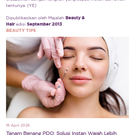
tentunya. (YE)
Dipublikasikan oleh Majalah
Beauty &
Hair
edisi
September 2013
BEAUTY TIPS
16 April 2026
Tanam Benang PDO: Solusi Instan Wajah Lebih