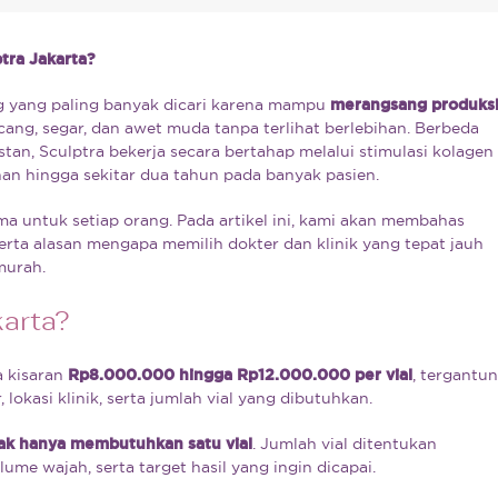
tra Jakarta?
ng yang paling banyak dicari karena mampu
merangsang produks
cang, segar, dan awet muda tanpa terlihat berlebihan. Berbeda
tan, Sculptra bekerja secara bertahap melalui stimulasi kolagen
han hingga sekitar dua tahun pada banyak pasien.
ma untuk setiap orang. Pada artikel ini, kami akan membahas
erta alasan mengapa memilih dokter dan klinik yang tepat jauh
murah.
karta?
a kisaran
Rp8.000.000 hingga Rp12.000.000 per vial
, tergantu
lokasi klinik, serta jumlah vial yang dibutuhkan.
dak hanya membutuhkan satu vial
. Jumlah vial ditentukan
ume wajah, serta target hasil yang ingin dicapai.