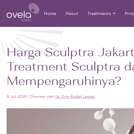
Home
About
Treatments
Pro
Harga Sculptra Jakar
Treatment Sculptra 
Mempengaruhinya?
9 Juli 2026
|
Direview oleh
Dr. Ovin Endah Lestari,