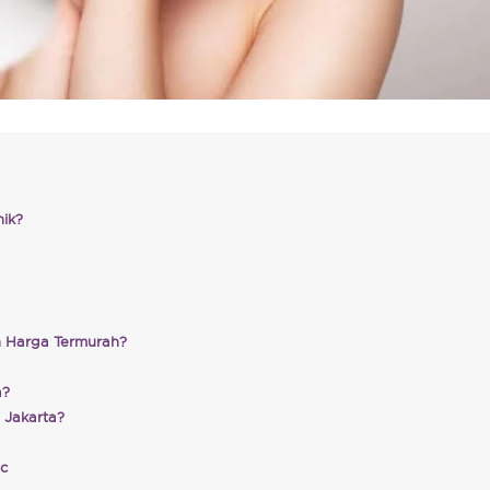
nik?
n Harga Termurah?
a?
 Jakarta?
ic