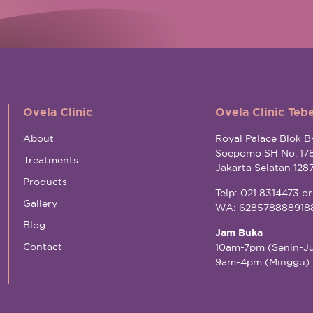
Ovela Clinic
Ovela Clinic Teb
About
Royal Palace Blok B-
Soepomo SH No. 17
Treatments
Jakarta Selatan 128
Products
Telp: 021 8314473 o
Gallery
WA:
628578888918
Blog
Jam Buka
Contact
10am-7pm (Senin-J
9am-4pm (Minggu)