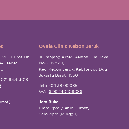
et
Ovela Clinic Kebon Jeruk
34 Jl. Prof. Dr.
Jl. Panjang Arteri Kelapa Dua Raya
8A Tebet,
No.61 Blok J,
70
Kec. Kebon Jeruk, Kel. Kelapa Dua
Jakarta Barat 11550
r 021 83783019
8
Telp: 021 38782065
WA:
6282240408086
umat)
Jam Buka
10am-7pm (Senin-Jumat)
9am-4pm (Minggu)