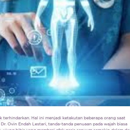
 terhindarkan. Hal ini menjadi ketakutan beberapa orang saat
Dr. Ovin Endah Lestari, tanda-tanda penuaan pada wajah biasa
s, ujung bibir yang memberi efek garis senyum semakin dalam da