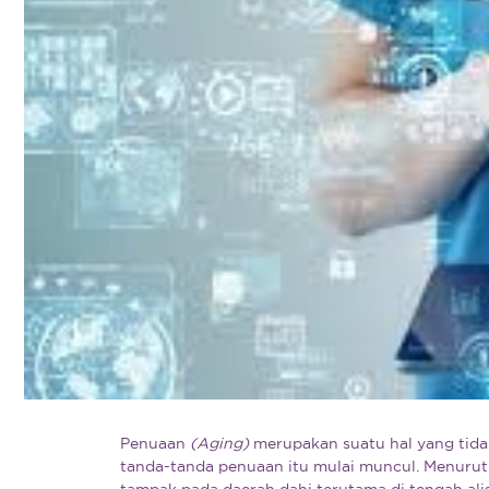
Penuaan
(Aging)
merupakan suatu hal yang tidak
tanda-tanda penuaan itu mulai muncul. Menurut 
tampak pada daerah dahi terutama di tengah ali