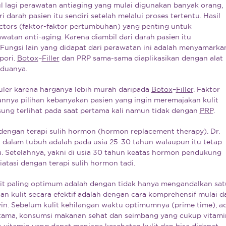
ul lagi perawatan antiaging yang mulai digunakan banyak orang,
i darah pasien itu sendiri setelah melalui proses tertentu. Hasil
ors (faktor-faktor pertumbuhan) yang penting untuk
watan anti-aging. Karena diambil dari darah pasien itu
 Fungsi lain yang didapat dari perawatan ini adalah menyamarka
pori.
Botox
–
Filler
dan PRP sama-sama diaplikasikan dengan alat
eduanya.
ler karena harganya lebih murah daripada
Botox
–
Filler
. Faktor
annya pilihan kebanyakan pasien yang ingin meremajakan kulit
angsung terlihat pada saat pertama kali namun tidak dengan
PRP
.
n dengan terapi sulih hormon (hormon replacement therapy). Dr.
alam tubuh adalah pada usia 25-30 tahun walaupun itu tetap
. Setelahnya, yakni di usia 30 tahun keatas hormon pendukung
tasi dengan terapi sulih hormon tadi.
it paling optimum adalah dengan tidak hanya mengandalkan sat
an kulit secara efektif adalah dengan cara komprehensif mulai da
. Ovin. Sebelum kulit kehilangan waktu optimumnya (prime time), a
ertama, konsumsi makanan sehat dan seimbang yang cukup vitami
ah vitamin yang dapat menjaga kesehatan kulit dan bisa didapat