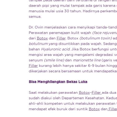
daerah pipi yang mulai tampak ada garis karena
manusia mulai usia 30 tahun. Hadirnya perkemb
semua.
Dr. Ovin menjelaskan cara menyikapi tanda-tanda
Perawatan peremajaan kulit wajah
(face
rejuven
dari
Botox
dan
Filler
. Botox
(botulinum toxin)
ad
botulinum
yang disuntikkan pada wajah. Sedangk
bahan
Hyaluronic acid.
Jika Botox berfungsi unt
mengisi area wajah yang mengalami degradasi v
senyum
(smile line)
dan
marionette line
(garis v
Filler
kurang lebih hanya sekitar 6-9 bulan hingg
dikerjakan secara bersamaan untuk mendapatkan
Bisa Menghilangkan Bekas Luka
Saat melakukan perawatan
Botox
–
Filler
ada dua 
sudah diakui oleh Departemen Kesehatan. Kedua
ahli-ahli kompeten untuk melakukan perawatan te
mendapat efek buruk dari suntik
Botox
dan
Filler