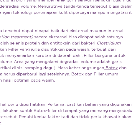
 degradasi volume. Menurutnya tanda-tanda tersebut biasa diala
angan teknologi peremajaan kulit dipercaya mampu mengatasi i
 tersebut dapat dicapai baik dari eksternal maupun internal.
ation treatment)
secara eksternal bisa didapat salah satunya
alah sejenis protein dan antitoksin dari bakteri
Clostridium
an Filler yang juga disuntikkan pada wajah, terbuat dari
uk menyamarkan kerutan di daerah dahi, Filler berguna untuk
olume. Area yang mengalami degradasi volume adalah garis
ertikal di sisi samping dagu). Masa keberlangsungan
Botox
dan
a harus diperbarui lagi setelahnya.
Botox
dan
Filler
umum
 hasil optimal pada wajah.
hal perlu diperhatikan. Pertama, pastikan bahan yang digunakan
, lakukan suntik Botox-filler di tempat yang memang menyediak
rsebut. Penuhi kedua faktor tadi dan tidak perlu khawatir akan
.