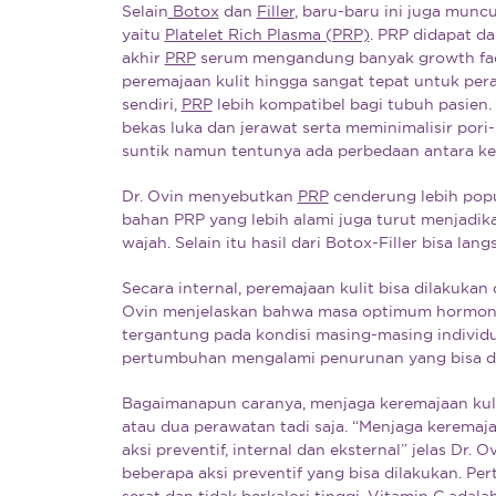
Selain
Botox
dan
Filler
, baru-baru ini juga munc
yaitu
Platelet Rich Plasma (PRP)
. PRP didapat dar
akhir
PRP
serum mengandung banyak growth fact
peremajaan kulit hingga sangat tepat untuk pera
sendiri,
PRP
lebih kompatibel bagi tubuh pasien.
bekas luka dan jerawat serta meminimalisir pori-
suntik namun tentunya ada perbedaan antara k
Dr. Ovin menyebutkan
PRP
cenderung lebih popu
bahan PRP yang lebih alami juga turut menjadik
wajah. Selain itu hasil dari Botox-Filler bisa l
Secara internal, peremajaan kulit bisa dilakuka
Ovin menjelaskan bahwa masa optimum hormon d
tergantung pada kondisi masing-masing individu
pertumbuhan mengalami penurunan yang bisa dia
Bagaimanapun caranya, menjaga keremajaan kul
atau dua perawatan tadi saja. “Menjaga keremaja
aksi preventif, internal dan eksternal” jelas Dr
beberapa aksi preventif yang bisa dilakukan. P
serat dan tidak berkalori tinggi. Vitamin C adal