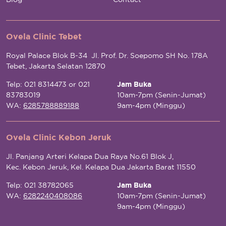
Ovela Clinic Tebet
Royal Palace Blok B-34 Jl. Prof. Dr. Soepomo SH No. 178A
Tebet, Jakarta Selatan 12870
Telp: 021 8314473 or 021
Jam Buka
83783019
10am-7pm (Senin-Jumat)
WA:
6285788889188
9am-4pm (Minggu)
Ovela Clinic Kebon Jeruk
Jl. Panjang Arteri Kelapa Dua Raya No.61 Blok J,
Kec. Kebon Jeruk, Kel. Kelapa Dua Jakarta Barat 11550
Telp: 021 38782065
Jam Buka
WA:
6282240408086
10am-7pm (Senin-Jumat)
9am-4pm (Minggu)